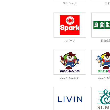
マルショク
三
スパーク
良食生
あんくるふじや
あんくる