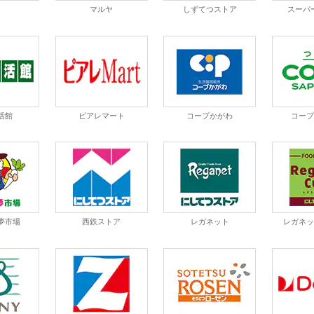
和
マルヤ
しずてつストア
スーパ
活館
ピアレマート
コープかがわ
コー
夢市場
西鉄ストア
レガネット
レガネ