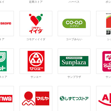
エイ
近商ストア
ハーベス
ポ
トア
コモディイイダ
コープみらい
シ
ストア
サンエー
サンプラザ
サ