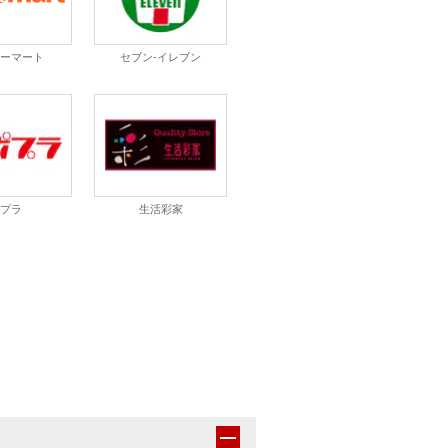
コーマート
セブン-イレブン
ポプラ
生活彩家