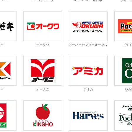
ーパー
エコスグループ
A・COOP 西日本
クイー
ゼキ
オークワ
スーパーセンターオークワ
プラ
ケー
オータニ
アミカ
Oda