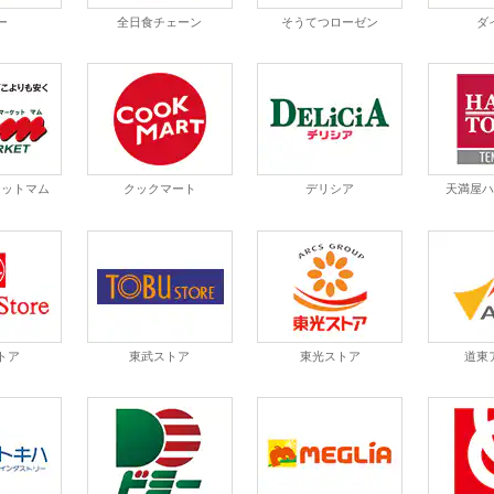
ー
全日食チェーン
そうてつローゼン
ダ
ケットマム
クックマート
デリシア
天満屋
トア
東武ストア
東光ストア
道東