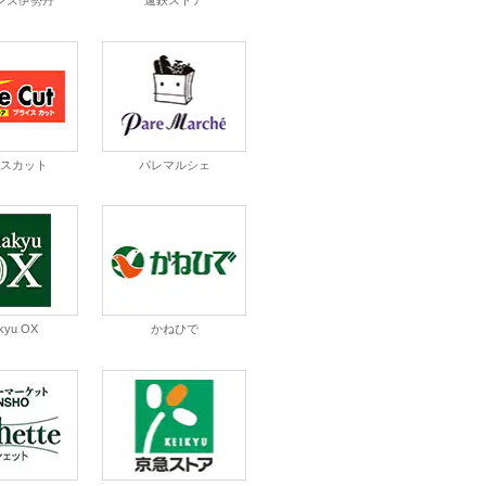
ンズ伊勢丹
遠鉄ストア
イスカット
パレマルシェ
kyu OX
かねひで