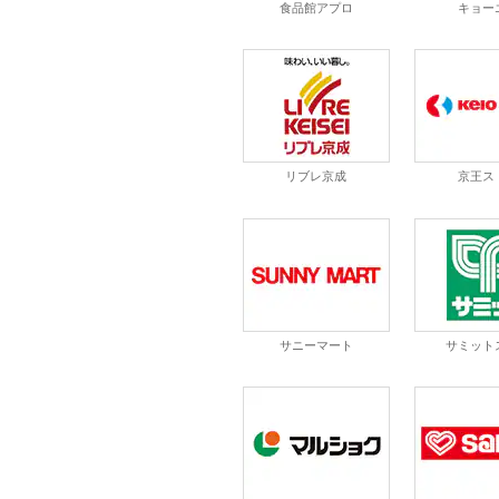
食品館アプロ
キョー
リブレ京成
京王ス
サニーマート
サミット