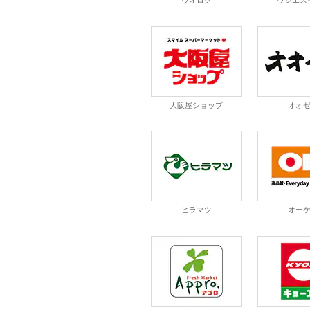
ウオロク
ウジエス
大阪屋ショップ
オオ
ヒラマツ
オー