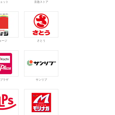
シェット
京急ストア
ョージ
さとう
ンプラザ
サンリブ