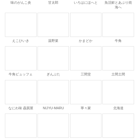
味のがんこ炎
甘太郎
いろはにほへと
魚活鮮とあぶり焼
海へ
えこひいき
温野菜
かまどか
牛角
牛角ビュッフェ
ぎんぶた
三間堂
土間土間
なにわ味 贔屓屋
NIJYU-MARU
寧々家
北海道