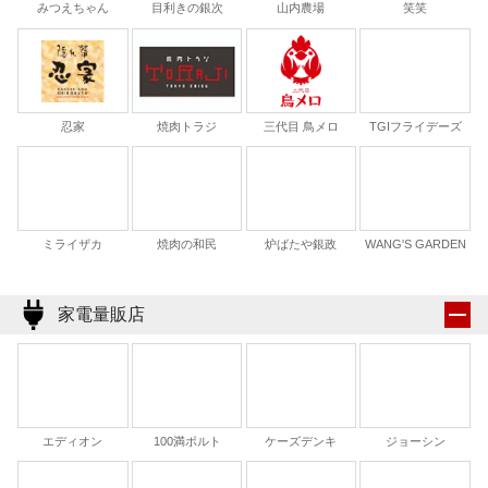
みつえちゃん
目利きの銀次
山内農場
笑笑
TGIフライデーズ
忍家
焼肉トラジ
三代目 鳥メロ
ミライザカ
焼肉の和民
炉ばたや銀政
WANG'S GARDEN
家電量販店
エディオン
100満ボルト
ケーズデンキ
ジョーシン