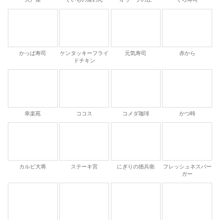
大戸屋
くいもの屋わん
オリーブの丘
くら寿司
かっぱ寿司
ケンタッキーフライ
元気寿司
赤から
ドチキン
幸楽苑
ココス
コメダ珈琲
かつ時
カルビ大将
ステーキ宮
にぎりの徳兵衛
フレッシュネスバー
ガー