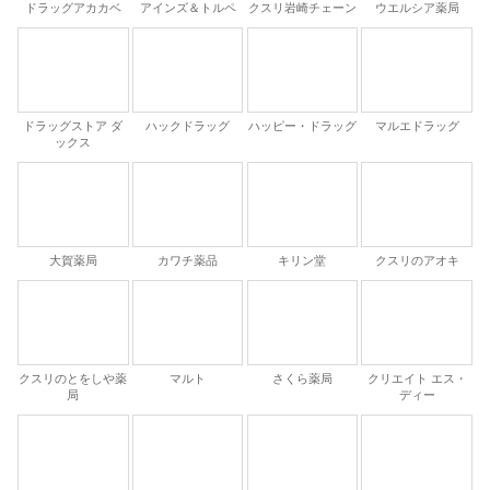
ドラッグアカカベ
アインズ＆トルペ
クスリ岩崎チェーン
ウエルシア薬局
ドラッグストア ダ
ハックドラッグ
ハッピー・ドラッグ
マルエドラッグ
ックス
大賀薬局
カワチ薬品
キリン堂
クスリのアオキ
クスリのとをしや薬
マルト
さくら薬局
クリエイト エス・
局
ディー