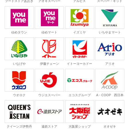
フードストアあおき
アオキスーパー
アルビス
スーパー・キッド
ゆめタウン
ゆめマート
イズミヤ
いちやまマート
いなげや
伊藤チェーン
イトーヨーカドー
アリオ
ウオロク
ウジエスーパー
エコスグループ
A・COOP 西日本
クイーンズ伊勢丹
遠鉄ストア
大阪屋ショップ
オオゼキ