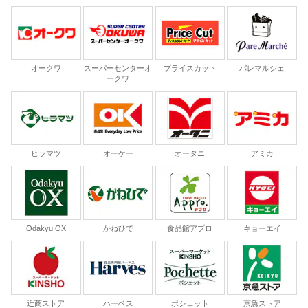
オークワ
スーパーセンターオ
プライスカット
パレマルシェ
ークワ
ヒラマツ
オーケー
オータニ
アミカ
Odakyu OX
かねひで
食品館アプロ
キョーエイ
近商ストア
ハーベス
ポシェット
京急ストア