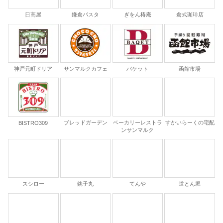
日高屋
鎌倉パスタ
ぎをん椿庵
倉式珈琲店
神戸元町ドリア
サンマルクカフェ
バケット
函館市場
ブレッドガーデン
ベーカリーレストラ
すかいらーくの宅配
BISTRO309
ンサンマルク
スシロー
銚子丸
てんや
道とん堀