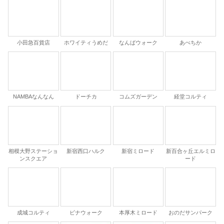
小田急百貨店
ホワイティうめだ
なんばウォーク
あべちか
NAMBAなんなん
ドーチカ
コムズガーデン
経堂コルティ
相模大野ステーショ
新宿西口ハルク
新宿ミロード
新百合ヶ丘エルミロ
ンスクエア
ード
成城コルティ
ビナウォーク
本厚木ミロード
おのだサンパーク