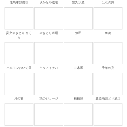
龍馬軍鶏農場
さかなや道場
豊丸水産
はなの舞
炭火やきとり さく
やきとり道場
魚民
魚萬
ら
ホルモンおいで屋
キタノイチバ
白木屋
千年の宴
月の宴
鶏のジョージ
福福屋
豊後高田どり酒場