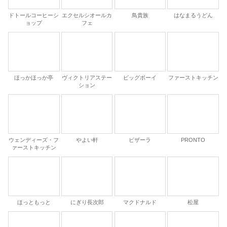
ドトールコーヒーシ
エクセルシオールカ
鳥貴族
はなまるうどん
ョップ
フェ
ほっかほっか亭
ヴィクトリアステー
ビッグボーイ
ファーストキッチン
ション
ウェンディーズ・フ
やよい軒
ピザーラ
PRONTO
ァーストキッチン
ほっともっと
にぎり長次郎
マクドナルド
松屋