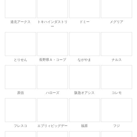
道北アークス
トキハインダストリ
ドミー
メグリア
ー
とりせん
長野県Ａ・コープ
ながやま
ナルス
原信
ハローズ
阪急オアシス
コレモ
フレスコ
エブリィビッグデー
福原
フジ