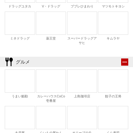
ドラッグユタカ
V・ドラッグ
ププレひまわり
マツモトキヨシ
ミネドラッグ
薬王堂
スーパードラッグア
キムラヤ
サヒ
グルメ
うまい鮨勘
カレーハウスCoCo
上島珈琲店
餃子の王将
壱番屋