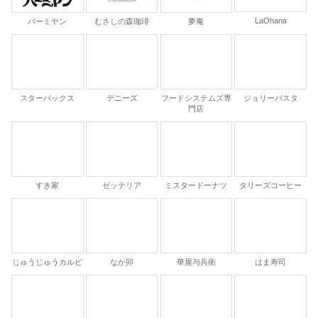
LaOhana
バーミヤン
むさしの森珈琲
夢庵
スターバックス
デニーズ
フードシステムズ専
ジョリーパスタ
門店
すき家
ゼッテリア
ミスタードーナツ
タリーズコーヒー
じゅうじゅうカルビ
なか卯
華屋与兵衛
はま寿司