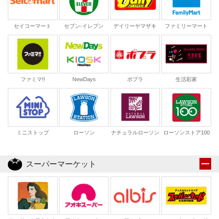
セイコーマート
セブン-イレブン
デイリーヤマザキ
ファミリーマート
ファミマ!!
NewDays
ポプラ
生活彩家
ミニストップ
ローソン
ナチュラルローソン
ローソンストア100
スーパーマーケット