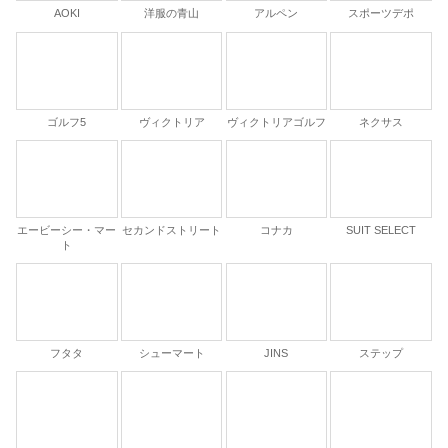
AOKI
洋服の青山
アルペン
スポーツデポ
ゴルフ5
ヴィクトリア
ヴィクトリアゴルフ
ネクサス
エービーシー・マー
セカンドストリート
コナカ
SUIT SELECT
ト
フタタ
シューマート
JINS
ステップ