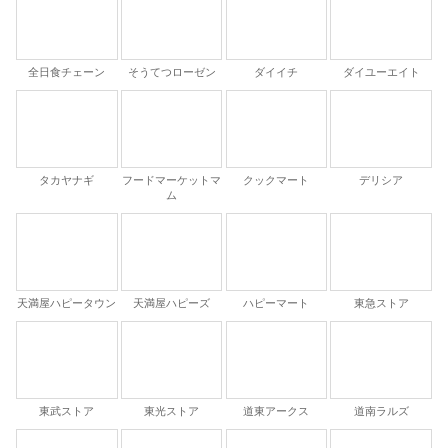
全日食チェーン
そうてつローゼン
ダイイチ
ダイユーエイト
タカヤナギ
フードマーケットマ
クックマート
デリシア
ム
天満屋ハピータウン
天満屋ハピーズ
ハピーマート
東急ストア
東武ストア
東光ストア
道東アークス
道南ラルズ