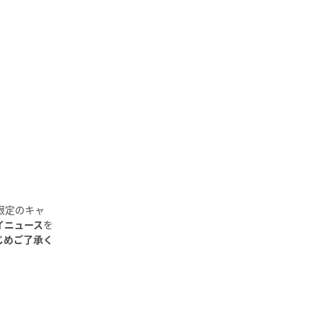
限定のキャ
イニュース
を
じめご了承く