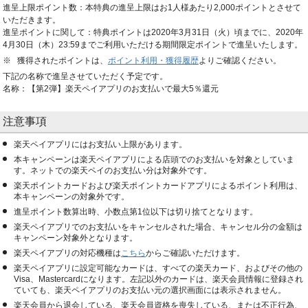
進呈上限ポイント数：本特典の進呈上限はお1人様あたり2,000ポイントとさせて
いただきます。
進呈ポイントに関して：特典ポイントは2020年3月31日（火）頃までに、2020年
4月30日（木）23:59までご利用いただける期間限定ポイントで進呈いたします。
獲得されたポイントは、
ポイント利用・獲得履歴
よりご確認ください。
下記の名称で進呈させていただく予定です。
名称：【第2弾】楽天ペイアプリのお支払いで最大5％還元
注意事項
楽天ペイアプリにはお支払い上限があります。
本キャンペーンは楽天ペイアプリによる店頭でのお支払いを対象としていま
す。ネットでの楽天ペイのお支払い分は対象外です。
楽天ポイントカードおよび楽天ポイントカードアプリによるポイント利用は、
本キャンペーンの対象外です。
進呈ポイント数算出時、小数点第1位以下は切り捨てとなります。
楽天ペイアプリでのお支払いをキャンセルされた場合、キャンセル分の金額は
キャンペーン対象外となります。
楽天ペイアプリの対応機種は
こちら
からご確認いただけます。
楽天ペイアプリに設定可能なカードは、すべての楽天カード、およびその他の
Visa、Mastercardになります。左記以外のカードは、楽天会員情報に登録され
ていても、楽天ペイアプリのお支払い元の選択画面には表示されません。
楽天会員から退会している、楽天会員資格を喪失している、または不正行為、