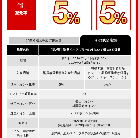
その他全店舗
消費者還元事業 対象店舗
施策名称
【第2弾】楽天ペイアプリのお支払いで最大5％還元
第2弾：2020年1月1日(水)9:00～
期間
2020年3月2日(月)9:59
消費者還元事業
対象店舗
対象店舗
消費者還元事業
対象外店舗
（中小・小規模事業者が経営す
るフランチャイズチェーン）
*1
進呈ポイント比率
5%
3%
エントリー必要有無
あり
楽天ポイント
進呈ポイント区分
期間限定ポイント
進呈ポイント上限
2,000ポイント/期間
2020年3月末日頃
進呈日
（利用期限：2020年4月30日(木)23:59）
ポイント獲得履歴
【第2弾】楽天ペイアプリのお支払いで最大5％還元
表示名称