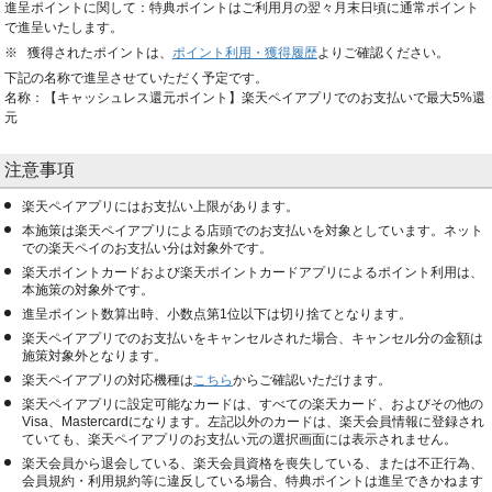
進呈ポイントに関して：特典ポイントはご利用月の翌々月末日頃に通常ポイント
で進呈いたします。
獲得されたポイントは、
ポイント利用・獲得履歴
よりご確認ください。
下記の名称で進呈させていただく予定です。
名称：【キャッシュレス還元ポイント】楽天ペイアプリでのお支払いで最大5%還
元
注意事項
楽天ペイアプリにはお支払い上限があります。
本施策は楽天ペイアプリによる店頭でのお支払いを対象としています。ネット
での楽天ペイのお支払い分は対象外です。
楽天ポイントカードおよび楽天ポイントカードアプリによるポイント利用は、
本施策の対象外です。
進呈ポイント数算出時、小数点第1位以下は切り捨てとなります。
楽天ペイアプリでのお支払いをキャンセルされた場合、キャンセル分の金額は
施策対象外となります。
楽天ペイアプリの対応機種は
こちら
からご確認いただけます。
楽天ペイアプリに設定可能なカードは、すべての楽天カード、およびその他の
Visa、Mastercardになります。左記以外のカードは、楽天会員情報に登録され
ていても、楽天ペイアプリのお支払い元の選択画面には表示されません。
楽天会員から退会している、楽天会員資格を喪失している、または不正行為、
会員規約・利用規約等に違反している場合、特典ポイントは進呈できかねます