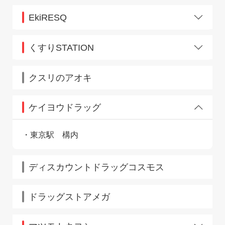
EkiRESQ
五反田
新宿南口
くすりSTATION
大崎
クスリのアオキ
ケイヨウドラッグ
東京駅 構内
ディスカウントドラッグコスモス
ドラッグストアメガ