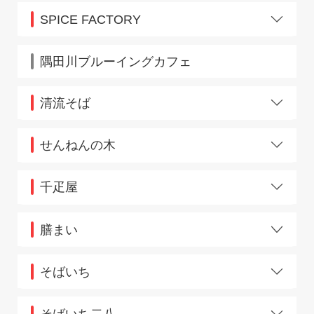
原宿駅店
十三店
SPICE FACTORY
新秋津店
新開地タウン店
エキュート品川
新高円寺店
大崎
隅田川ブルーイングカフェ
新長田店
新宿
巣鴨駅前
TFB秋葉原
清流そば
須磨パティオ店
仙川店
国分寺店
センター南店
立川5・6番線ホーム
せんねんの木
祖師ヶ谷大蔵店
立川3・4番線ホーム
高槻店
木更津駅西口店
千歳烏山店
千疋屋
千葉駅東口店
鶴ヶ峰店
HANAGATAYA東京店
天王寺店
膳まい
豊田店
上野中央通路
長居店
そばいち
中野坂上店
奈良三条通り店
エキュート赤羽店
成増店
恵比寿店
そばいち二八