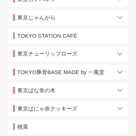
HANAGATAYA東京店
東京じゃんがら
エキュート上野店
TOKYO STATION CAFÉ
東京チューリップローズ
東京中央通路
TOKYO豚骨BASE MADE by 一風堂
アトレ大船店
池袋店
東京ばな奈の木
エキュート赤羽店
東京駅八重洲中央口店
エキュート品川店
東京ばにゃ奈クッキーズ
大崎店
大宮店
JR東京駅店
川越店
桃菜
北浦和店