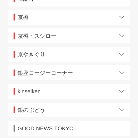
原宿竹下通り
三郷
上野
南砂トピレックプラザ
神田
京樽
武蔵小金井
関内
麻布十番
目黒
桜木町
飯田橋セントラルプラザ
京樽・スシロー
本八幡
戸塚
イオンモール津田沼
東戸塚
綾瀬駅
池上
武蔵小杉
新井薬師前
京やきぐり
エキア竹ノ塚
飯田橋メトロピア
EQUiA PREMIE 和光
池袋
市ヶ谷
江戸川橋
新宿
銀座コージーコーナー
大塚南口
OX 経堂
奥沢
久我山サミット敷地内
北本
金町駅
京王ぷらりと府中
熊谷
kinseiken
北浦和
志木東武コンコース
東戸塚
行徳
甲府駅店
新越谷東武ヴァリエ
蕨
JR川口駅
銀のぶどう
せんげん台東武
都賀
鶴見西口フーガ
東京中央通路店
西荻窪
トツカーナモール
GOOD NEWS TOKYO
西台
中野南口
根津
西葛西