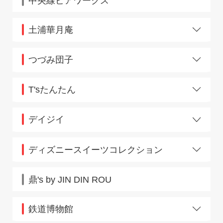
中央線ビアワークス
土浦華月庵
下り店
上り店
つづみ団子
浦和店
駒込店
T'sたんたん
池袋店
デイジイ
大塚店
ディズニースイーツコレクション
八重洲南口
鼎's by JIN DIN ROU
鉄道博物館