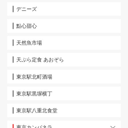
キッズカフェ
トレインレストラン日本食堂
デニーズ
ビューレストラン
點心甜心
天然魚市場
天ぷら定食 あおぞら
東京駅北町酒場
東京駅黒塀横丁
東京駅八重北食堂
東京カンパネラ