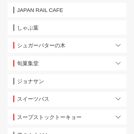
浮間舟渡店
JR池袋駅北改札店
JAPAN RAIL CAFE
JR大宮駅東口店
JRさいたま新都心駅店
しゃぶ葉
JR仙台駅店
シュガーバターの木
上野
旬菓集堂
上野広小路口
ジョナサン
スイーツバス
金町
スープストックトーキョー
ディラ大崎