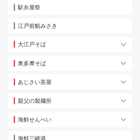
大塚店
駅弁屋祭
大月店
大宮店
大森店
江戸前鮨みさき
大森西口店
御徒町店
大江戸そば
小作店
柏3・4番ホーム店
赤羽3・4番ホーム
鎌倉店
池袋店
奥多摩そば
亀戸店
市ヶ谷
川口店
青梅ホーム
上野9・10番ホーム
川越店
あじさい茶屋
錦糸町東店
関内店
浜松町店
北浦和店
相模原
松戸店
北松戸店
親父の製麺所
南柏
熊谷改札内
大崎店
グランスタ東京京葉店
親父の製麺所 上野店
海鮮せんべい
グランスタ丸の内店
親父の製麺所 TFB秋葉原店
グランデュオ蒲田店
池袋
親父の製麺所 浜松町店
港南台店
海鮮三崎港