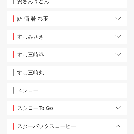
資さんうどん
鮨 酒 肴 杉玉
阿佐ヶ谷店
麻布十番店
すしみさき
アステ川西店
板橋区役所前
綱島店
大倉山
すし三崎港
綾瀬店
大塚北口
板橋区役所前店
エキア松原
新小岩
茨木店
京王リトナードつつじヶ丘
すし三崎丸
草加西口
浦安店
鶴川小田急
千歳烏山
江坂店
トツカーナモール
王子店
スシロー
広尾
大船店
三鷹コラル
大和田店
用賀東急
スシローTo Go
お初天神店
オリナス錦糸町店
JR我孫子駅店
学園前店
JR亀有駅店
スターバックスコーヒー
神楽坂店
JR高円寺駅店