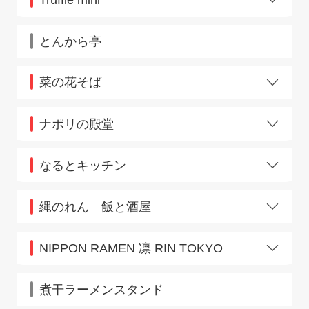
JR池袋東口駅店
JR御徒町駅店
とんから亭
JR東京八重洲北口
JR横浜中央北改札店
菜の花そば
JR西荻窪北口
千葉西口店
ペリエ西船橋店
ナポリの殿堂
IKE麺KITCHEN店
なるとキッチン
神田店
武蔵小杉北口店
縄のれん 飯と酒屋
田端店
NIPPON RAMEN 凛 RIN TOKYO
グランスタ東京
煮干ラーメンスタンド