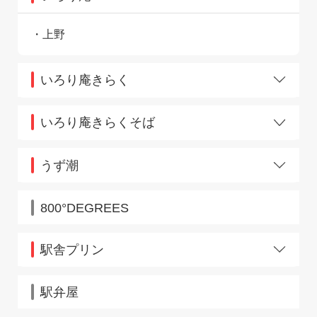
上野
いろり庵きらく
秋葉原店
上尾店
いろり庵きらくそば
アトレヴィ三鷹店
エキュート赤羽店
アトレ大船店
エキュート御茶ノ水店
うず潮
アトレ川崎店
神田南口店
池袋店
秋葉原店
錦糸町店
市川店
800°DEGREES
五反田店
稲毛店
新高円寺店
上野店
水道橋店
宇都宮新幹線改札店
駅舎プリン
巣鴨店
宇都宮店
成田店
小田原大雄山線店
浦和店
人形町店
駅弁屋
王子店
南越谷北口店
大崎店