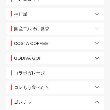
神戸屋
市ケ谷
国産二八そば蕎香
エキュート上野店
COSTA COFFEE
原宿駅店
GODIVA GO!
大塚ステーション店
田端ステーション店
コラボガレージ
八王子ステーション店
浜松町ステーション店
コレもう食べた？
藤沢ステーション店
上尾
浦和
ゴンチャ
大宮