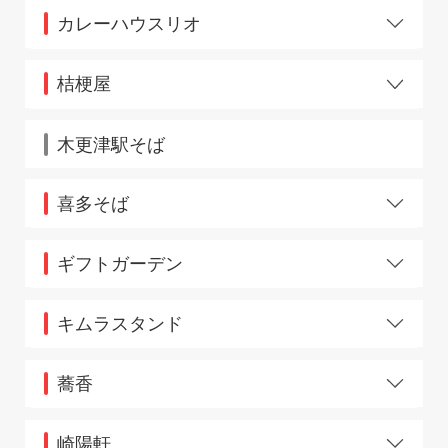
西川口店
吉祥寺ダイヤ街
カレーハウスリオ
西日暮里店
錦糸町
nonowa西国分寺店
大宮ホーム店
国立
nonowa武蔵境店
柏店
京王渋谷店
桔梗屋
八王子店
新宿店
高円寺
桔梗屋東治郎 Rond.JR八王子駅
東戸塚店
蘇我店
高円寺パル商店街
木更津駅そば
平塚店
JR鶴見西口
府中本町店
渋谷東口
福生店
下北沢
喜多そば
ペリエ津田沼店
菖蒲モラージュ
南浦和店
新宿イーストサイドスクエア
柏2号
南船橋店
新宿三丁目
ギフトガーデン
本八幡店
仙川
上野駅中央改札
横浜北口店
仙台クリスロード
上野駅中央通路
キムラスタンド
両国店
高田馬場
上野新幹線2号
蕨店
中野１号サンモール
巣鴨
上野中央通路「曙」
中野２号サンモール北
蕎香
藤沢
成増
西川口
仙川店
人形町
六本木店
崎陽軒