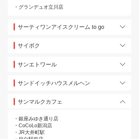
大森
グランデュオ立川店
蒲田A
蒲田Ｂ
川口
サーティワンアイスクリーム to go
高円寺
巣鴨
大宮
西川口
高円寺
サイボク
蕨
JR川越駅
サンエトワール
西国立店
サンドイッチハウスメルヘン
中野南口店
サンマルクカフェ
銀座みゆき通り店
CoCoLo新潟店
JR大井町駅
目白駅前店