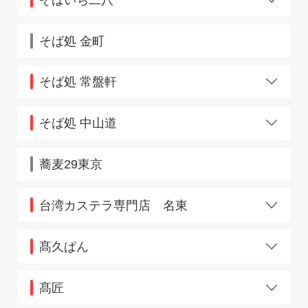
難波アムザ店
大宮店
西葛西店
IKE麺KITCHEN店
神田店
西中島南方店
そば処 金町
グランスタ東京店
西宮北口店
新宿店
西船橋店
nonowa東小金井店
そば処 常盤軒
阪急塚口店
ペリエ海浜幕張店
阪急武庫之荘駅店
ペリエ千葉店
22号店
阪神尼崎店
26号店
そば処 中山道
BiVi二条店
兵庫駅店
エキュート大宮ノース
日吉店
大宮8・9番線ホーム
蕎麦29東京
伏見桃山店
布施駅店
プレンティ西神中央店
台湾カステラ専門店 名東
本町店
池袋店
南行徳店
髙久ぱん
南千住店
南森町店
藤沢駅店
三ノ輪店
髙匠
茗荷谷店