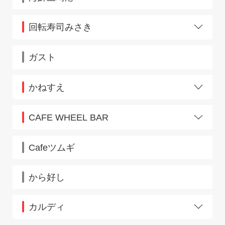
甲府店
国際展示場前店
駒込店
回転寿司みさき
信濃町店
下総中山店
赤羽
シャポー船橋店
アリオ北砂
ガスト
新浦安店
伊勢佐木町
新木場店
イセザキモール
かねすえ
新松戸店
海ほたる
逗子店
浦和西口
池袋改札内
蘇我店
エキア北千住
池袋北改札外
CAFE WHEEL BAR
高田馬場店
エキア志木
藤沢
田端店
エキア曳舟
TFB秋葉原店
町田
千葉みなと店
エキア松原
Cafeツムギ
Dila拝島店
大宮東口
十日市場店
大森駅東口
から好し
戸塚店
大山
豊田店
柏東口
取手店
鎌倉小町通り
カルディ
中山店
蒲田西口
西荻窪店
川崎アゼリア
柏駅