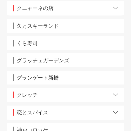
三鷹北口
人形町
クニャーネの店
三鷹南口
根岸
門前仲町清澄通り
練馬西友ストア
立川店
八柱
明大前京王駅 構内コンコース
久万スキーランド
八千代台京成ユアエルム
用賀東急SBS
くら寿司
緑園都市相鉄ライフ
グラッチェガーデンズ
グランゲート新橋
クレッチ
JR保土ケ谷駅
JR武蔵溝ノ口駅
恋とスパイス
グランスタ東京
神戸コロッケ