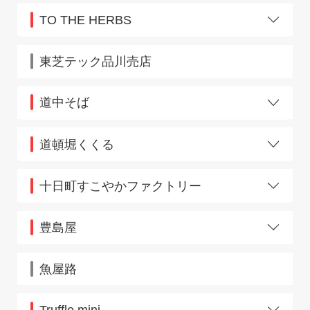
下総中山店
成田店
TO THE HERBS
淵野辺店
市ケ谷
ペリエ海浜幕張店
東芝テック品川売店
ペリエ千葉店
道中そば
五反田
道頓堀くくる
ディラ阿佐ヶ谷
十日町すこやかファクトリー
恵比寿店
豊島屋
エキュート品川
魚屋路
Truffle mini