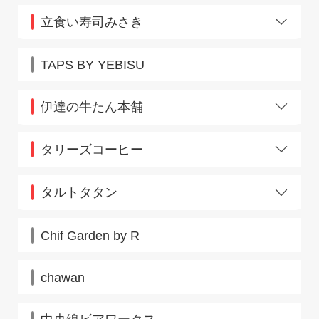
武蔵境店
JR新宿駅構内店
名駅三丁目店
立食い寿司みさき
モレラ東戸塚店
大和西大寺店
上野3153
横須賀中央店
荻窪
TAPS BY YEBISU
両国店
蕨店
伊達の牛たん本舗
仙台新幹線上りホーム
タリーズコーヒー
ニューシャトル大宮駅前店
タルトタタン
盛岡フェザン
矢巾
Chif Garden by R
chawan