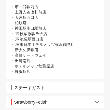
鹿島田店
JR戸塚駅店
蒲田駅西口店
市ヶ谷駅前店
JR八王子駅店
上新庄店
上野入谷改札前店
JR東神奈川駅店
亀戸店
大宮駅西口店
JR東戸塚駅店
河内小阪店
柏駅店
JR蕨駅
北千住店
神田駅南口駅前店
吉祥寺店
JR秋葉原駅ラチ店
京都河原町店
JR池袋駅西口店
京橋店
JR東日本ホテルメッツ横浜鶴見店
錦糸町南口店
新大久保駅店
近鉄八尾店
高輪ゲートウェイ
京急蒲田店
田町南店
京阪守口市駅店
ホテルメッツ秋葉原店
高円寺店
舞浜駅店
神戸北野坂店
香里園店
西院店
ステーキガスト
笹塚店
三軒茶屋店
StrawberryFetish
JR野田駅店
石神井公園店