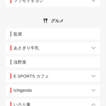
マツモトキヨシ
高島
グルメ
藍屋
あさぎり牛乳
新宿店
浅野屋
E SPORTS カフェ
JR池袋駅東口
Ichigendo
高尾店
いろり庵