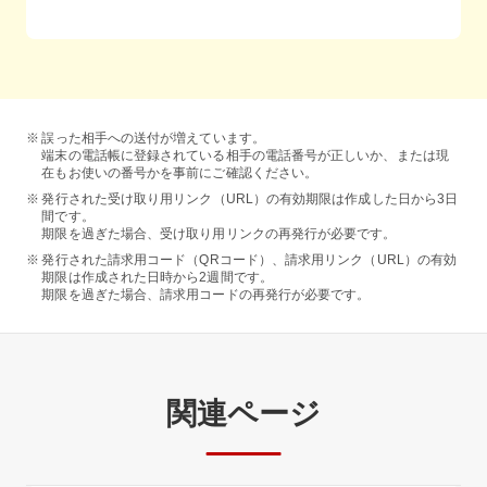
請求先の方に金額を入れていただくことも可能です
任意でメッセージも送れます
誤った相手への送付が増えています。
端末の電話帳に登録されている相手の電話番号が正しいか、または現
在もお使いの番号かを事前にご確認ください。
発行された受け取り用リンク（URL）の有効期限は作成した日から3日
間です。
期限を過ぎた場合、受け取り用リンクの再発行が必要です。
発行された請求用コード（QRコード）、請求用リンク（URL）の有効
期限は作成された日時から2週間です。
期限を過ぎた場合、請求用コードの再発行が必要です。
関連ページ