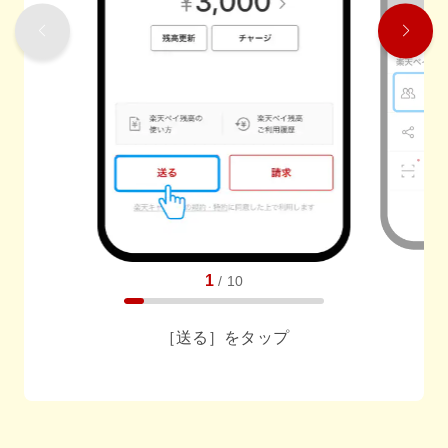
1
/
10
［送る］をタップ
連絡先との同期前のみ
連絡先との同期前のみ
任意でメッセージも送れます