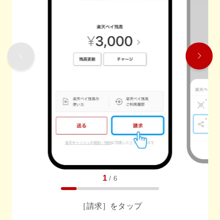
1
/
6
［請求］をタップ