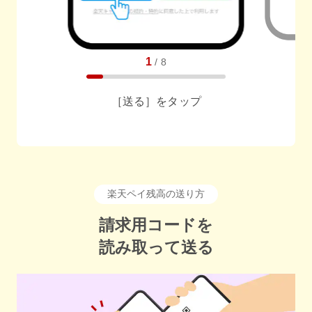
1
/
8
［送る］をタップ
任意でメッセージも送れます
リンクの有効期間は３日間です
楽天ペイ残高の送り方
請求用コードを
読み取って送る