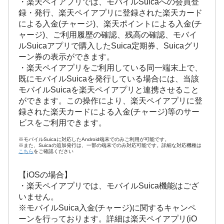
・楽天ペイアプリでは、モバイルSuicaへの会員登
録・発行、楽天ペイアプリに登録された楽天カード
による入金(チャージ)、楽天ポイントによる入金(チ
ャージ)、ご利用履歴の確認、残高の確認、モバイ
ルSuicaアプリで購入したSuica定期券、Suicaグリ
ーン券の表示ができます。
・楽天ペイアプリをご利用している同一端末上で、
既にモバイルSuicaを発行している場合には、当該
モバイルSuicaを楽天ペイアプリと連携させること
ができます。この操作により、楽天ペイアプリに登
録された楽天カードによる入金(チャージ)等のサー
ビスをご利用できます。
※モバイルSuicaに対応したAndroid端末でのみご利用が可能です。
※また、Suicaの追加発行は、一部の端末でのみ対応可能です。詳細な対応機種は
こちら
をご確認ください
【iOSの場合】
・楽天ペイアプリでは、モバイルSuica機能はござ
いません。
※モバイルSuica入金(チャージ)に関するキャンペ
ーンを行っております。詳細は楽天ペイアプリ(iO