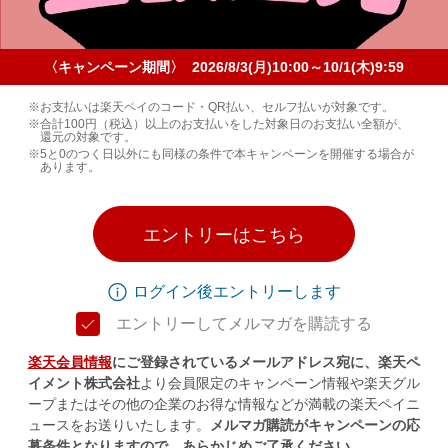
〈キャンペーン期間〉 2026/8/3(月)10:00～10/1(木)9:59
お支払いは楽天ペイのコード・QR払い、セルフ払いが対象です。
合計100円（税込）以上のお支払いをした対象日のお支払い全額が、
還元の対象です。
5と0のつく日以外にも同様の条件で本キャンペーンを開催する場合が
あります。
エントリーはこちら
ログイン後エントリーします
エントリーしてメルマガを購読する
楽天会員情報
にご登録されているメールアドレス宛に、楽天ペ
イメント株式会社
より会員限定のキャンペーン情報や楽天グル
ープまたはその他の企業のお得な情報などが満載の楽天ペイニ
ュースをお送りいたします。
メルマガ購読がキャンペーンの応
募条件となりますので、あらかじめご了承ください。