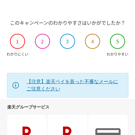
楽天会員から退会、楽天会員資格を喪失、または会員
規約・利用規約などに違反している場合、特典は進呈
できかねます。あらかじめご了承ください。
同一の方が複数回エントリーされていると判断した場
このキャンペーンのわかりやすさはいかがでしたか？
合や、弊社が不正と合理的に判断した場合は、特典ポ
イント進呈の対象外となる場合があります。
天災地変や大規模システム障害などの影響により、実
1
2
3
4
5
施または継続が困難と弊社が判断した場合、予告なく
キャンペーンを中止する場合があります。あらかじめ
わかりにくい
わかりやすい
ご了承ください。
楽天グループの役職員および関係者（業務委託・派遣
社員・パートナースタッフ・アルバイト含む）は、本
キャンペーンに参加できません。
獲得された特典ポイントは
ポイント実績
よりご確認く
【注意】楽天ペイを装った不審なメールに
ださい。
ご注意ください
期間限定ポイントの詳細は
こちら
でご確認ください。
キャンペーン対象となる取引に関するデータの遅れな
どにより、ポイント進呈が遅れる場合があります。
楽天グループサービス