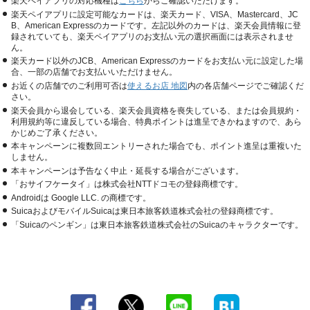
楽天ペイアプリの対応機種は
こちら
からご確認いただけます。
楽天ペイアプリに設定可能なカードは、楽天カード、VISA、Mastercard、JC
B、American Expressのカードです。左記以外のカードは、楽天会員情報に登
録されていても、楽天ペイアプリのお支払い元の選択画面には表示されませ
ん。
楽天カード以外のJCB、American Expressのカードをお支払い元に設定した場
合、一部の店舗でお支払いいただけません。
お近くの店舗でのご利用可否は
使えるお店 地図
内の各店舗ページでご確認くだ
さい。
楽天会員から退会している、楽天会員資格を喪失している、または会員規約・
利用規約等に違反している場合、特典ポイントは進呈できかねますので、あら
かじめご了承ください。
本キャンペーンに複数回エントリーされた場合でも、ポイント進呈は重複いた
しません。
本キャンペーンは予告なく中止・延長する場合がございます。
「おサイフケータイ」は株式会社NTTドコモの登録商標です。
Androidは Google LLC. の商標です。
SuicaおよびモバイルSuicaは東日本旅客鉄道株式会社の登録商標です。
「Suicaのペンギン」は東日本旅客鉄道株式会社のSuicaのキャラクターです。