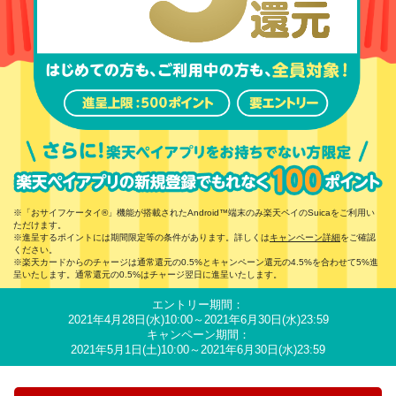
「おサイフケータイ
®
」機能が搭載されたAndroid
™
端末のみ楽天ペイのSuicaをご利用い
ただけます。
進呈するポイントには期間限定等の条件があります。詳しくは
キャンペーン詳細
をご確認
ください。
楽天カードからのチャージは通常還元の0.5%とキャンペーン還元の4.5%を合わせて5%進
呈いたします。通常還元の0.5%はチャージ翌日に進呈いたします。
エントリー期間：
2021年4月28日(水)10:00～2021年6月30日(水)23:59
キャンペーン期間：
2021年5月1日(土)10:00～2021年6月30日(水)23:59