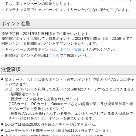
ても、本キャンペーンの対象となります。
メンテナンス等でキャンペーンにエントリーいただけない場合がございます。
ポイント進呈
進呈予定日：2021年8月末日頃までに進呈いたします。
期間限定ポイントに関して：特典ポイントは 2021年9月30日（木）23:59 までご
利用いただける期間限定ポイントでプレゼントいたします。
キャンペーンの特典ポイントは、
ポイント実績
よりご確認ください。
期間限定ポイントの詳細は
こちら
でご確認ください。
注意事項
楽天カード、もしくは楽天ポイント（通常ポイント）で楽天ペイのSuicaにチャ
ージできます。
以下のポイントを利用して楽天ペイのSuicaにチャージすることはできません
- 期間限定ポイント
- 提携サービス会社から交換されたポイント
(JCBカード、DCカード、Oricoカードなどの提携企業、及び楽天証券等の楽
天グループから交換したポイント)
- 複数枚のSuicaを発行されている場合、エントリーされている楽天ID単位で
チャージ金額を合計し、ポイントを進呈いたします。
Suicaでは残高20,000円を超えたチャージはできません。
1ユーザーあたり月間チャージ上限金額は10万円までとなります。