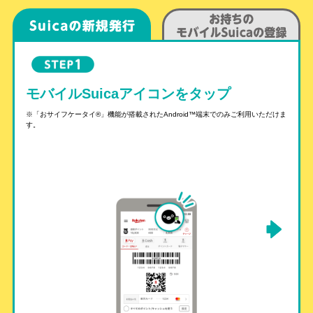
モバイルSuicaアイコンをタップ
「
（
※「おサイフケータイ
®
」機能が搭載されたAndroid
™
端末でのみご利用いただけま
す。
え
う