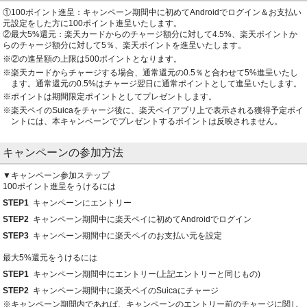
①100ポイント進呈：キャンペーン期間中に初めてAndroidでログイン＆お支払い
元設定をした方に100ポイント進呈いたします。
②最大5%還元：楽天カードからのチャージ額分に対して4.5%、楽天ポイントか
らのチャージ額分に対して5％、楽天ポイントを進呈いたします。
②の進呈額の上限は500ポイントとなります。
楽天カードからチャージする場合、通常還元の0.5％と合わせて5%進呈いたし
ます。通常還元の0.5%はチャージ翌日に通常ポイントとして進呈いたします。
ポイントは期間限定ポイントとしてプレゼントします。
楽天ペイのSuicaをチャージ後に、楽天ペイアプリ上で表示される獲得予定ポイ
ントには、本キャンペーンでプレゼントするポイントは反映されません。
キャンペーンの
参加方法
▼キャンペーン参加ステップ
100ポイント進呈をうけるには
STEP1
キャンペーンにエントリー
STEP2
キャンペーン期間中に楽天ペイに初めてAndroidでログイン
STEP3
キャンペーン期間中に楽天ペイのお支払い元を設定
最大5%還元をうけるには
STEP1
キャンペーン期間中にエントリー(上記エントリーと同じもの)
STEP2
キャンペーン期間中に楽天ペイのSuicaにチャージ
キャンペーン期間内であれば、キャンペーンのエントリー前のチャージに関し